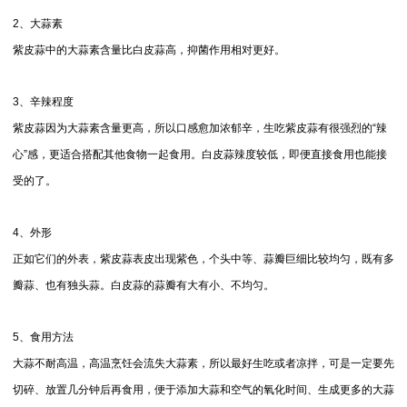
2、大蒜素
紫皮蒜中的大蒜素含量比白皮蒜高，抑菌作用相对更好。
3、辛辣程度
紫皮蒜因为大蒜素含量更高，所以口感愈加浓郁辛，生吃紫皮蒜有很强烈的“辣
心”感，更适合搭配其他食物一起食用。白皮蒜辣度较低，即便直接食用也能接
受的了。
4、外形
正如它们的外表，紫皮蒜表皮出现紫色，个头中等、蒜瓣巨细比较均匀，既有多
瓣蒜、也有独头蒜。白皮蒜的蒜瓣有大有小、不均匀。
5、食用方法
大蒜不耐高温，高温烹饪会流失大蒜素，所以最好生吃或者凉拌，可是一定要先
切碎、放置几分钟后再食用，便于添加大蒜和空气的氧化时间、生成更多的大蒜