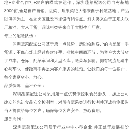
地+专业合作社+农户的模式在运作，深圳
蔬菜配送
公司自有基地
3000亩,全是自产自销。蔬菜、瓜果类绝大部来自于种殖基地，产品
以供深为主，在龙岗区批发市场设有销售点。鲜肉类来自于正规肉联
厂粮油、大米干货、调味料类等来自于大型生产厂家。
专业的配送队伍：
深圳
蔬菜配送
公司基于第一点优势，所以给到客户的均是第一手
货源，不像市场上经过多次转手。省掉中间商环节，为客户大大节省
了成本。仓库、配菜车间和大型冷库，送菜车多辆。拥有物流配送中
心与车队，使距离不再是为客户服务的瓶颈。让我们的每一位客户，
每个家庭省心、放心。
品质保障、品种齐全：
深圳蔬菜配送公司采用第一点优势来控制食品源头 ，加上公司
建立的先进食品安全检测室，对所有蔬果类进行检测并形成检测报告
当天提供给每位客户，确保每位客户安全、放心食用。
服务周到：
深圳蔬菜配送公司属于行业中中小型企业,并正处于发展初阶