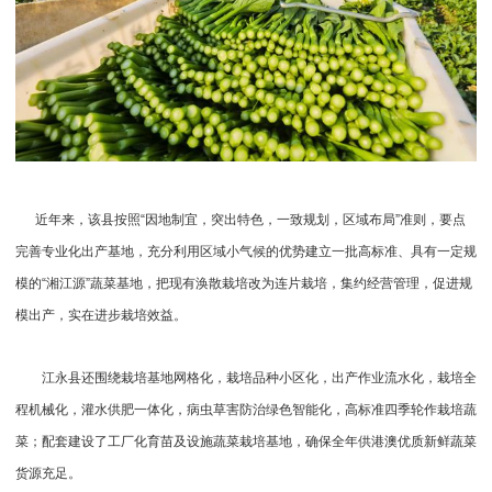
近年来，该县按照“因地制宜，突出特色，一致规划，区域布局”准则，要点
完善专业化出产基地，充分利用区域小气候的优势建立一批高标准、具有一定规
模的“湘江源”蔬菜基地，把现有涣散栽培改为连片栽培，集约经营管理，促进规
模出产，实在进步栽培效益。
江永县还围绕栽培基地网格化，栽培品种小区化，出产作业流水化，栽培全
程机械化，灌水供肥一体化，病虫草害防治绿色智能化，高标准四季轮作栽培蔬
菜；配套建设了工厂化育苗及设施蔬菜栽培基地，确保全年供港澳优质新鲜蔬菜
货源充足。