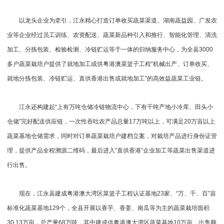
以龙头企业为牵引，江永精心打造订单收买蔬菜渠道。湖南蔬益园、广发农
业等企业经过员工训练、农资配送、蔬菜新品种引入和推行、智能化管理、清洗
加工、分拣包装、检验检测、冷链贮运等于一体的归纳服务中心，为全县3000
多户蔬菜栽培户提供了就地加工或供粤港澳菜篮子工程“机械出产、订单收买、
就地分拣包装、冷链贮运、直供香港出售或就地加工”的高效益蔬菜工业链。
江永还构建起“上有万吨仓储冷链物流中心，下有千吨产地小冷库、田头小
仓储”完好配送供应链，一次性吞吐农产品总量17万吨以上，可满足20万亩以上
蔬菜基地仓储需求，同时对订单蔬菜栽培户建档立案，对栽培产品进行身份证管
理，提供产品全程溯源二维码，最后进入“直供香港”企业加工等蔬菜出售渠道进
行出售。
现在，江永县建成粤港澳大湾区菜篮子工程认证基地23家、“万、千、百”亩
标准化蔬菜基地129个，全县开展以香芋、香姜、南瓜等为主的蔬菜栽培面积
30.13万亩，总产量68万吨，其中建成供粤港澳大湾区蔬菜基地10万亩，出售额