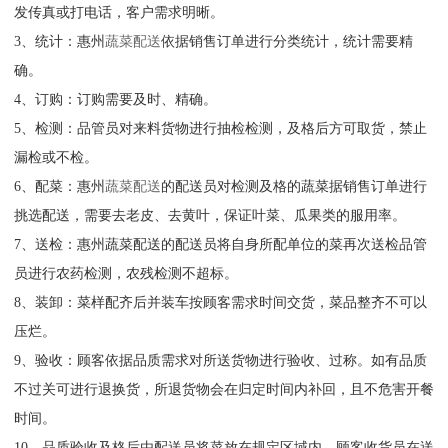
发传真或打电话，客户需求明晰。
3、统计：惠州
蔬菜配送
依据销售订单进行分类统计，统计需要精
确。
4、订购：订购需要及时、精确。
5、检测：品管员对来料货物进行抽检检测，及格后方可取货，禁止
漏检或不检。
6、配菜：惠州
蔬菜配送
的配送员对检测及格的蔬菜据销售订单进行
挑选配送，需要去老皮、去黄叶，保证叶菜、瓜果类的服用率。
7、送检：惠州蔬菜配送的配送员将自身所配单位的菜再次送检品管
员进行农药检测，农残检测不超标。
8、装卸：菜样配齐后并装车按顾客需求时间交货，菜品整齐不可以
压烂。
9、验收：顾客依据品质需求对所送货物进行验收、过称。如有品质
不过关可进行退换货，所退货物会在归定时间内补回，且不危害开餐
时间。
10、品质验收及格后由配送员将菜放在规定区域内，顾客收货员在送