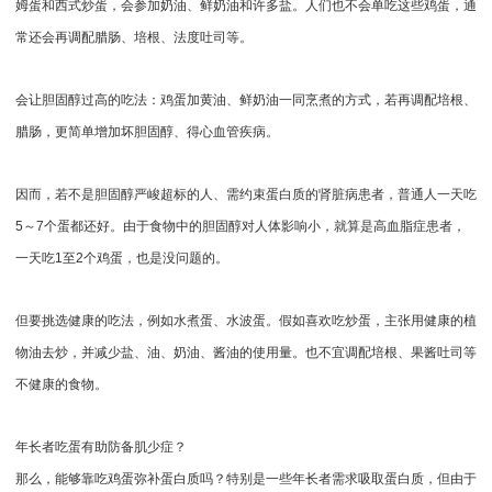
姆蛋和西式炒蛋，会参加奶油、鲜奶油和许多盐。人们也不会单吃这些鸡蛋，通
常还会再调配腊肠、培根、法度吐司等。
会让胆固醇过高的吃法：鸡蛋加黄油、鲜奶油一同烹煮的方式，若再调配培根、
腊肠，更简单增加坏胆固醇、得心血管疾病。
因而，若不是胆固醇严峻超标的人、需约束蛋白质的肾脏病患者，普通人一天吃
5～7个蛋都还好。由于食物中的胆固醇对人体影响小，就算是高血脂症患者，
一天吃1至2个鸡蛋，也是没问题的。
但要挑选健康的吃法，例如水煮蛋、水波蛋。假如喜欢吃炒蛋，主张用健康的植
物油去炒，并减少盐、油、奶油、酱油的使用量。也不宜调配培根、果酱吐司等
不健康的食物。
年长者吃蛋有助防备肌少症？
那么，能够靠吃鸡蛋弥补蛋白质吗？特别是一些年长者需求吸取蛋白质，但由于