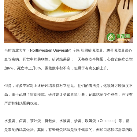
当时西北大学（Northwestern University）剖析胆固醇吸取量、鸡蛋吸取量跟心
血管疾病、死亡率的关联性。研讨结果是：一天每多吃半颗蛋，心血管疾病会增
加6%、死亡率上升8%。虽然数字都不高，但属于有意义的上升。
但是，许多专家对上述研讨结果持对立意见。他们的看法是，这项研讨谨慎度不
高，由于疏忽了饮食模式。研讨是让受试者填问卷，记载吃多少个鸡蛋，并没有
严厉控制鸡蛋的吃法。
水煮蛋、卤蛋、茶叶蛋、荷包蛋、水波蛋、炒蛋、欧姆蛋（Omelette）等，都
是常见的鸡蛋做法。其间，有些鸡蛋吃法是很不健康的。例如口感软绵滑溜的欧