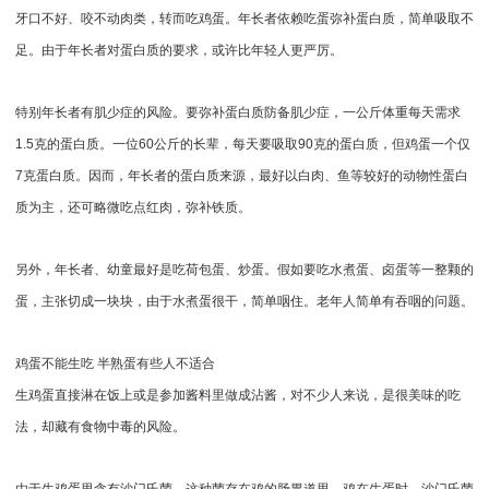
牙口不好、咬不动肉类，转而吃鸡蛋。年长者依赖吃蛋弥补蛋白质，简单吸取不
足。由于年长者对蛋白质的要求，或许比年轻人更严厉。
特别年长者有肌少症的风险。要弥补蛋白质防备肌少症，一公斤体重每天需求
1.5克的蛋白质。一位60公斤的长辈，每天要吸取90克的蛋白质，但鸡蛋一个仅
7克蛋白质。因而，年长者的蛋白质来源，最好以白肉、鱼等较好的动物性蛋白
质为主，还可略微吃点红肉，弥补铁质。
另外，年长者、幼童最好是吃荷包蛋、炒蛋。假如要吃水煮蛋、卤蛋等一整颗的
蛋，主张切成一块块，由于水煮蛋很干，简单咽住。老年人简单有吞咽的问题。
鸡蛋不能生吃 半熟蛋有些人不适合
生鸡蛋直接淋在饭上或是参加酱料里做成沾酱，对不少人来说，是很美味的吃
法，却藏有食物中毒的风险。
由于生鸡蛋里含有沙门氏菌，这种菌存在鸡的肠胃道里，鸡在生蛋时，沙门氏菌